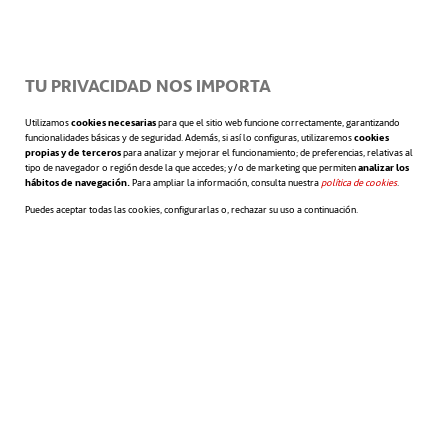
TU PRIVACIDAD NOS IMPORTA
Utilizamos
cookies necesarias
para que el sitio web funcione correctamente, garantizando
funcionalidades básicas y de seguridad. Además, si así lo configuras, utilizaremos
cookies
propias y de terceros
para analizar y mejorar el funcionamiento; de preferencias, relativas al
tipo de navegador o región desde la que accedes; y/o de marketing que permiten
analizar los
hábitos de navegación.
Para ampliar la información, consulta nuestra
política de cookies
se abre en 
.
Puedes aceptar todas las cookies, configurarlas o, rechazar su uso a continuación.