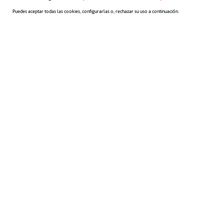
Puedes aceptar todas las cookies, configurarlas o, rechazar su uso a continuación.