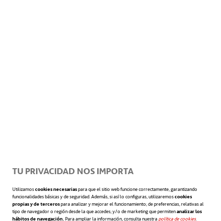
TU PRIVACIDAD NOS IMPORTA
Utilizamos
cookies necesarias
para que el sitio web funcione correctamente, garantizando
funcionalidades básicas y de seguridad. Además, si así lo configuras, utilizaremos
cookies
propias y de terceros
para analizar y mejorar el funcionamiento; de preferencias, relativas al
tipo de navegador o región desde la que accedes; y/o de marketing que permiten
analizar los
hábitos de navegación.
Para ampliar la información, consulta nuestra
política de cookies
se abre en 
.