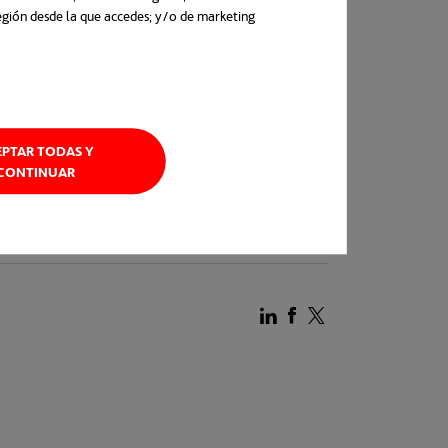
región desde la que accedes; y/o de marketing
n una pestaña nueva
EPTAR TODAS Y
CONTINUAR