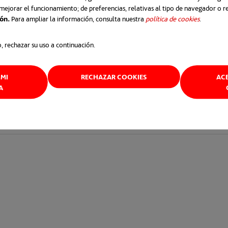
, auspiciada por el BID.
mejorar el funcionamiento; de preferencias, relativas al tipo de navegador o 
ión.
Para ampliar la información, consulta nuestra
política de cookies
se abre e
.
o, rechazar su uso a continuación.
pestaña nueva
MI
RECHAZAR COOKIES
AC
A