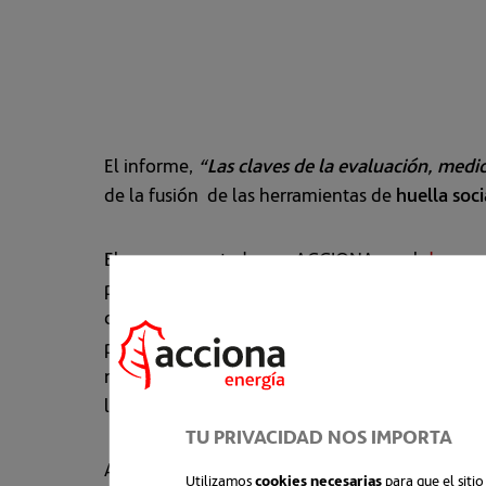
El informe,
“Las claves de la evaluación, medic
de la fusión de las herramientas de
huella soci
El caso presentado por ACCIONA en el
docum
por la Compañía, y aplicada en el proyecto de
consiste en integrar la gestión de los impactos
proyectos, con un enfoque proactivo de compr
responsabilidad con el desarrollo y el bienest
los que puedan resultar negativos.
TU PRIVACIDAD NOS IMPORTA
ACCIONA se incorporó al proyecto '
CSR Innola
Utilizamos
cookies necesarias
para que el siti