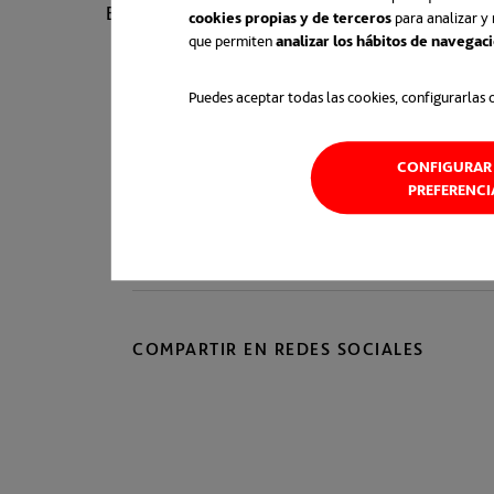
Empresarial (RSE) en el ámbito latinoamericano
cookies propias y de terceros
para analizar y 
que permiten
analizar los hábitos de navegac
Puedes aceptar todas las cookies, configurarlas 
Foretica en twitter:
@Foretica
se abre en una 
CONFIGURAR 
PREFERENCI