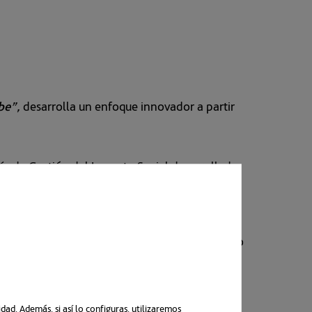
be”,
desarrolla un enfoque innovador a partir
gía de Gestión del Impacto Social desarrollada
CCIONA en Costa Rica. Dicha metodología
idades, contratación y ejecución de los
a con este tipo de actuaciones su
actos positivos de sus proyectos y minimizando
tivo
es
impulsar la Responsabilidad Social
ad. Además, si así lo configuras, utilizaremos