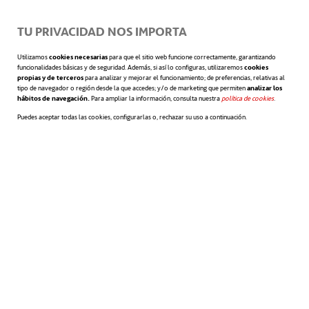
TU PRIVACIDAD NOS IMPORTA
CUENTAS ANUALES INDIVIDUALES 2022
Utilizamos
cookies necesarias
para que el sitio web funcione correctamente, garantizando
funcionalidades básicas y de seguridad. Además, si así lo configuras, utilizaremos
cookies
propias y de terceros
para analizar y mejorar el funcionamiento; de preferencias, relativas al
tipo de navegador o región desde la que accedes; y/o de marketing que permiten
analizar los
hábitos de navegación.
Para ampliar la información, consulta nuestra
política de cookies
se abre en 
.
CUENTAS ANUALES CONSOLIDADAS 2022
Puedes aceptar todas las cookies, configurarlas o, rechazar su uso a continuación.
CUENTAS ANUALES CONSOLIDADAS 2022
CUENTAS ANUALES CONSOLIDADAS 2022
ESTADO DE INFORMACIÓN NO FINANCIERA ACCIONA 2022
(EINF)