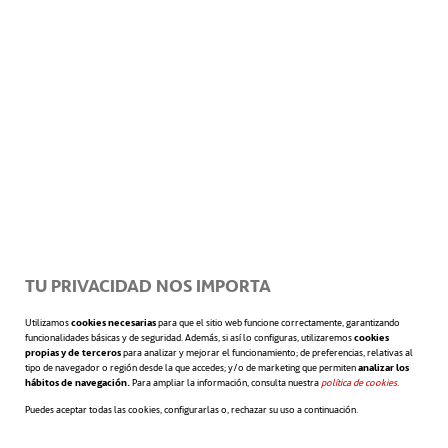
RESUMEN EJECUTIVO FINANCIACIÓN SOSTENIBLE ACCIONA
ENERGÍA (SÓLO DISPONIBLE EN INGLÉS)
MARCO DE FINANCIACIÓN LIGADO A LA SOSTENIBILIDAD DE
ACCIONA ENERGÍA 2022 (EN)
TU PRIVACIDAD NOS IMPORTA
OPINIÓN DE TERCEROS DEL MARCO DE FINANCIACIÓN LIGADO
Utilizamos
cookies necesarias
para que el sitio web funcione correctamente, garantizando
A LA SOSTENIBILIDAD DE ACCIONA ENERGÍA 2022 (EN)
funcionalidades básicas y de seguridad. Además, si así lo configuras, utilizaremos
cookies
propias y de terceros
para analizar y mejorar el funcionamiento; de preferencias, relativas al
tipo de navegador o región desde la que accedes; y/o de marketing que permiten
analizar los
hábitos de navegación.
Para ampliar la información, consulta nuestra
política de cookies
se abre en 
.
Puedes aceptar todas las cookies, configurarlas o, rechazar su uso a continuación.