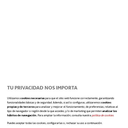
Dulá, Sonia
0,000
Werner Wainfeld,
0,000
Alejandro Mariano
Quirós Álvarez, Teresa
0,000
Salgado Madriñán, María*
0,000
Varo Rodríguez, Rosauro
0,000
TU PRIVACIDAD NOS IMPORTA
Utilizamos
cookies necesarias
para que el sitio web funcione correctamente, garantizando
funcionalidades básicas y de seguridad. Además, si así lo configuras, utilizaremos
cookies
Fanjul Suárez, María
0,000
propias y de terceros
para analizar y mejorar el funcionamiento; de preferencias, relativas al
tipo de navegador o región desde la que accedes; y/o de marketing que permiten
analizar los
hábitos de navegación.
Para ampliar la información, consulta nuestra
política de cookies
se abre en 
.
Puedes aceptar todas las cookies, configurarlas o, rechazar su uso a continuación.