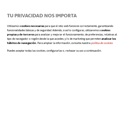
su composición favorezca la diversidad de conocimientos,
experiencias, edad y género.
TU PRIVACIDAD NOS IMPORTA
REGLAMENTO DEL CONSEJO DE ADMINISTRACIÓN
Utilizamos
cookies necesarias
para que el sitio web funcione correctamente, garantizando
funcionalidades básicas y de seguridad. Además, si así lo configuras, utilizaremos
cookies
propias y de terceros
para analizar y mejorar el funcionamiento; de preferencias, relativas al
tipo de navegador o región desde la que accedes; y/o de marketing que permiten
analizar los
hábitos de navegación.
Para ampliar la información, consulta nuestra
política de cookies
se abre en 
.
Puedes aceptar todas las cookies, configurarlas o, rechazar su uso a continuación.
se abre en una pestaña nueva
POLÍTICA DE COMPOSICIÓN DEL CONSEJO DE
ADMINISTRACIÓN