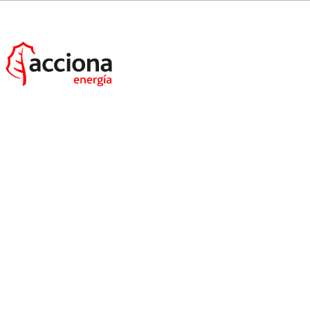
Este Acuerdo tiene por objeto regular las relaciones
entre ACCIONA y ACCIONA Energía (y sus
respectivos Grupos), en particular, de acuerdo con