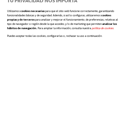
TU PRIVACIDAD NOS IMPORTA
(ii) diseñar de forma eficaz las políticas y
coordinar las estrategias generales del
Utilizamos
cookies necesarias
para que el sitio web funcione correctamente, garantizando
funcionalidades básicas y de seguridad. Además, si así lo configuras, utilizaremos
cookies
Grupo ACCIONA (incluyendo el Grupo
propias y de terceros
para analizar y mejorar el funcionamiento; de preferencias, relativas al
tipo de navegador o región desde la que accedes; y/o de marketing que permiten
analizar los
ACCIONA Energía) y
hábitos de navegación.
Para ampliar la información, consulta nuestra
política de cookies
se abre en 
.
Puedes aceptar todas las cookies, configurarlas o, rechazar su uso a continuación.
(iii) aquellos otros propósitos que
redunden en beneficio e interés común de
las Partes.
ACUERDO MARCO DE RELACIONES